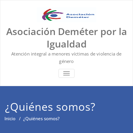
Saltar
al
contenido
Asociación Deméter por la
Igualdad
Atención integral a menores víctimas de violencia de
género
ALTERNAR LA NAVEGACIÓN
¿Quiénes somos?
Inicio
/
¿Quiénes somos?